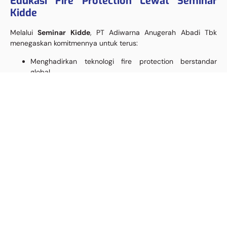
Edukasi Fire Protection Lewat Seminar
Kidde
Melalui
Seminar Kidde
, PT Adiwarna Anugerah Abadi Tbk
menegaskan komitmennya untuk terus:
Menghadirkan teknologi fire protection berstandar
global
Menjadi mitra terpercaya bagi konsultan, kontraktor, dan
pemilik fasilitas
Mendorong penerapan sistem keselamatan kebakaran
yang modern dan andal
Mendukung peningkatan kesadaran industri terhadap
deteksi dini kebakaran
Adiwarna percaya bahwa edukasi dan inovasi adalah kunci
dalam membangun sistem proteksi kebakaran yang efektif dan
berkelanjutan.
Penutup
Kesuksesan
Seminar Kidde: Modulaser Aspirating Smoke
Detector
menjadi bukti nyata peran Adiwarna dalam