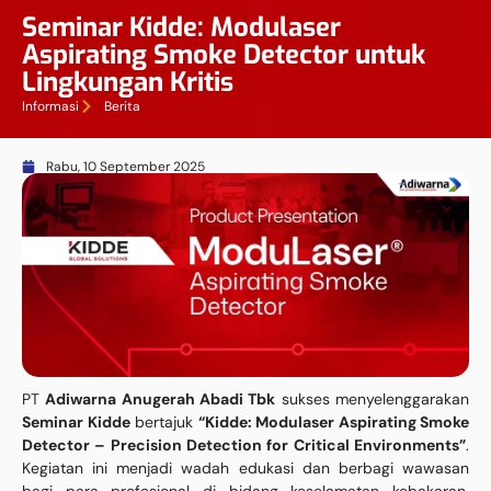
Seminar Kidde: Modulaser
Aspirating Smoke Detector untuk
Lingkungan Kritis
Informasi
Berita
Rabu, 10 September 2025
PT
Adiwarna Anugerah Abadi Tbk
sukses menyelenggarakan
Seminar Kidde
bertajuk
“Kidde: Modulaser Aspirating Smoke
Detector – Precision Detection for Critical Environments”
.
Kegiatan ini menjadi wadah edukasi dan berbagi wawasan
bagi para profesional di bidang keselamatan kebakaran,