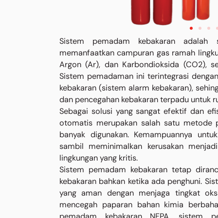
Sistem pemadam kebakaran adalah s
memanfaatkan campuran gas ramah lingkung
Argon (Ar), dan Karbondioksida (CO2), 
Sistem pemadaman ini terintegrasi dengan 
kebakaran (sistem alarm kebakaran), seh
dan pencegahan kebakaran terpadu untuk ru
Sebagai solusi yang sangat efektif dan e
otomatis merupakan salah satu metode 
banyak digunakan. Kemampuannya untu
sambil meminimalkan kerusakan menjadik
lingkungan yang kritis.
Sistem pemadam kebakaran tetap diranc
kebakaran bahkan ketika ada penghuni. Sis
yang aman dengan menjaga tingkat oksi
mencegah paparan bahan kimia berbahay
pemadam kebakaran NFPA, sistem pe