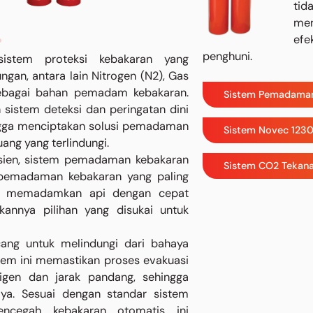
tid
mem
efe
penghuni.
istem proteksi kebakaran yang
an, antara lain Nitrogen (N2), Gas
sebagai bahan pemadam kebakaran.
Sistem Pemadama
sistem deteksi dan peringatan dini
ingga menciptakan solusi pemadaman
Sistem Novec 123
ang yang terlindungi.
fisien, sistem pemadaman kebakaran
Sistem CO2 Tekana
pemadaman kebakaran yang paling
k memadamkan api dengan cepat
annya pilihan yang disukai untuk
ang untuk melindungi dari bahaya
tem ini memastikan proses evakuasi
gen dan jarak pandang, sehingga
a. Sesuai dengan standar sistem
ncegah kebakaran otomatis ini