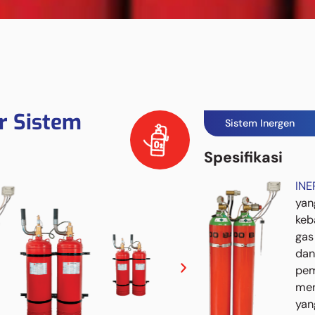
r Sistem
Sistem Inergen
Spesifikasi
IN
ya
keb
gas
da
pem
men
yan