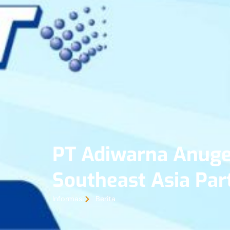
PT Adiwarna Anuge
Southeast Asia Par
Informasi
Berita