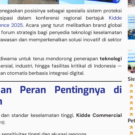
egaskan posisinya sebagai spesialis sistem proteksi
sipasi dalam konferensi regional bertajuk
Kidde
rence 2025
. Acara yang turut melibatkan brand global
 forum strategis bagi penyedia teknologi keselamatan
wawasan dan memperkenalkan solusi inovatif di sektor
Adiwarna untuk terus mendorong penerapan
teknologi
ial, industri, hingga fasilitas kritikal di Indonesia —
n otomatis berbasis integrasi digital.
Si
an Peran Pentingnya di
n
 dan standar keselamatan tinggi,
Kidde Commercial
Pet
ti:
sensitivitas tinggi dan akurasi respons