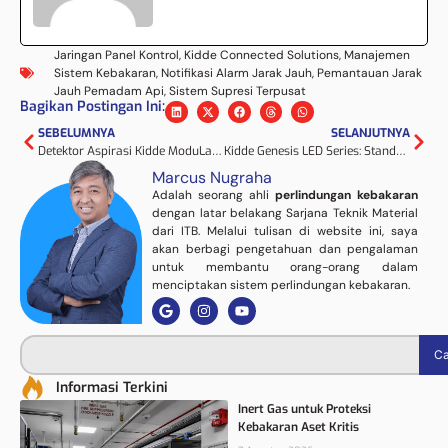
Jaringan Panel Kontrol
,
Kidde Connected Solutions
,
Manajemen
Sistem Kebakaran
,
Notifikasi Alarm Jarak Jauh
,
Pemantauan Jarak
Jauh Pemadam Api
,
Sistem Supresi Terpusat
Bagikan Postingan Ini:
SEBELUMNYA
SELANJUTNYA
Detektor Aspirasi Kidde ModuLaser: Peringatan Paling Dini
Kidde Genesis LED Series: Standar Baru Notifikasi Kebakaran
Marcus Nugraha
Adalah seorang ahli
perlindungan kebakaran
dengan latar belakang Sarjana Teknik Material
dari ITB. Melalui tulisan di website ini, saya
akan berbagi pengetahuan dan pengalaman
untuk membantu orang-orang dalam
menciptakan sistem perlindungan kebakaran.
Ca
Informasi Terkini
Inert Gas untuk Proteksi
Kebakaran Aset Kritis