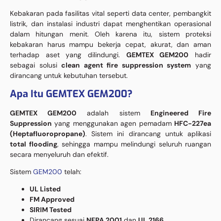
Kebakaran pada fasilitas vital seperti data center, pembangkit
listrik, dan instalasi industri dapat menghentikan operasional
dalam hitungan menit. Oleh karena itu, sistem proteksi
kebakaran harus mampu bekerja cepat, akurat, dan aman
terhadap aset yang dilindungi.
GEMTEX GEM200
hadir
sebagai solusi
clean agent fire suppression system
yang
dirancang untuk kebutuhan tersebut.
Apa Itu GEMTEX GEM200?
GEMTEX GEM200
adalah sistem
Engineered Fire
Suppression
yang menggunakan agen pemadam
HFC-227ea
(Heptafluoropropane)
. Sistem ini dirancang untuk aplikasi
total flooding
, sehingga mampu melindungi seluruh ruangan
secara menyeluruh dan efektif.
Sistem
GEM200
telah:
UL Listed
FM Approved
SIRIM Tested
Dirancang sesuai
NFPA 2001
dan
UL 2166