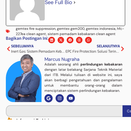
See Full Bio
gemtex fire suppression
,
gemtex gem200
,
gemtex indonesia
,
hfc-
227ea clean agent
,
sistem pemadam kebakaran clean agent
Bagikan Postingan Ini:
SEBELUMNYA
SELANJUTNYA
Inert Gas: Sistem Pemadam Kebakaran Aman untuk Aset Bernilai Tinggi
EPC Fire Protection: Solusi Terintegrasi untuk Sistem Proteksi Kebakaran Profesional
Marcus Nugraha
Adalah seorang ahli
perlindungan kebakaran
dengan latar belakang Sarjana Teknik Material
dari ITB. Melalui tulisan di website ini, saya
akan berbagi pengetahuan dan pengalaman
untuk membantu orang-orang dalam
menciptakan sistem perlindungan kebakaran.
Ca
Informasi Terkini
Inert Gas untuk Proteksi