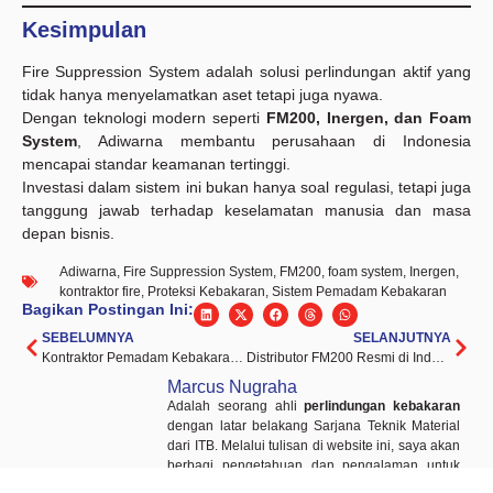
Kesimpulan
Fire Suppression System adalah solusi perlindungan aktif yang
tidak hanya menyelamatkan aset tetapi juga nyawa.
Dengan teknologi modern seperti
FM200, Inergen, dan Foam
System
, Adiwarna membantu perusahaan di Indonesia
mencapai standar keamanan tertinggi.
Investasi dalam sistem ini bukan hanya soal regulasi, tetapi juga
tanggung jawab terhadap keselamatan manusia dan masa
depan bisnis.
Adiwarna
,
Fire Suppression System
,
FM200
,
foam system
,
Inergen
,
kontraktor fire
,
Proteksi Kebakaran
,
Sistem Pemadam Kebakaran
Bagikan Postingan Ini:
SEBELUMNYA
SELANJUTNYA
Kontraktor Pemadam Kebakaran Profesional: Perlindungan Maksimal dari Adiwarna
Distributor FM200 Resmi di Indonesia – Solusi Proteksi Kebakaran Modern oleh Adiwarna
Marcus Nugraha
Adalah seorang ahli
perlindungan kebakaran
dengan latar belakang Sarjana Teknik Material
dari ITB. Melalui tulisan di website ini, saya akan
berbagi pengetahuan dan pengalaman untuk
membantu orang-orang dalam menciptakan