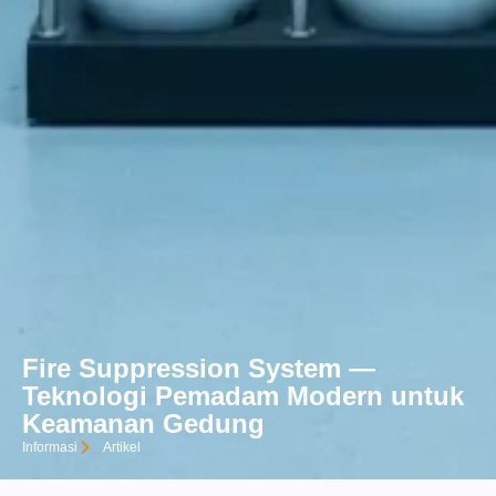
Fire Suppression System —
Teknologi Pemadam Modern untuk
Keamanan Gedung
Informasi
Artikel